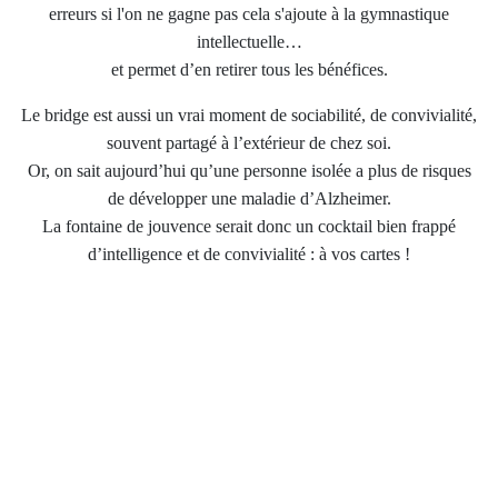
erreurs si l'on ne gagne pas cela s'ajoute à la gymnastique
intellectuelle…
et permet d’en retirer tous les bénéfices.
Le bridge est aussi un vrai moment de sociabilité, de convivialité,
souvent partagé à l’extérieur de chez soi.
Or, on sait aujourd’hui qu’une personne isolée a plus de risques
de développer une maladie d’Alzheimer.
La fontaine de jouvence serait donc un cocktail bien frappé
d’intelligence et de convivialité : à vos cartes !
- Prendre les transports en commun
- Venir à pied au club
- Se garer plus loin
- Prendre les escaliers à la place de l’ascenseur
- Être « est/ouest »